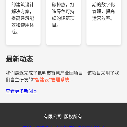
的建筑设计
碳排放，打
期的数字化
解决方案，
造绿色可持
管理，提高
提高建筑能
续的建筑项
运营效率。
效和使用体
目。
验。
最新动态
我们最近完成了昆明市智慧产业园项目，该项目采用了我
们自主研发的
"智建云"管理系统
...
查看更多新闻 »
有限公司. 版权所有.