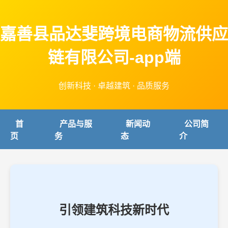
嘉善县品达斐跨境电商物流供应
链有限公司-app端
创新科技 · 卓越建筑 · 品质服务
首
产品与服
新闻动
公司简
页
务
态
介
引领建筑科技新时代